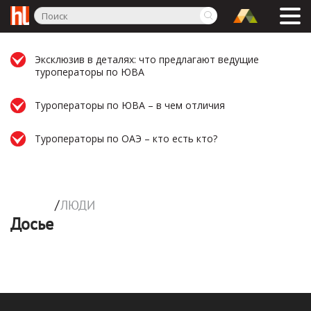
IT-разработки для турбизнеса
Обзоры технологий
ДОСЬЕ
Эксклюзив в деталях: что предлагают ведущие
туроператоры по ЮВА
Люди
Компании
Туроператоры по ЮВА – в чем отличия
СПЕЦПРОЕКТЫ
Туроператоры по ОАЭ – кто есть кто?
Актуальные
Архив
ПРОФ. СРЕДА
/
ЛЮДИ
Tourism.Story
Досье
Праздники
Бизнес-встречи
Люди туризма
Тест-драйвы
Фото дня