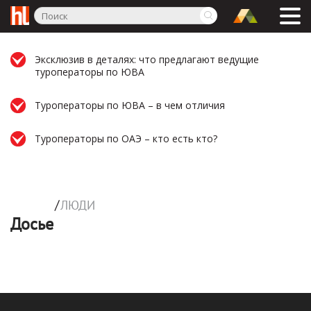
IT-разработки для турбизнеса
Обзоры технологий
ДОСЬЕ
Эксклюзив в деталях: что предлагают ведущие
туроператоры по ЮВА
Люди
Компании
Туроператоры по ЮВА – в чем отличия
СПЕЦПРОЕКТЫ
Туроператоры по ОАЭ – кто есть кто?
Актуальные
Архив
ПРОФ. СРЕДА
/
ЛЮДИ
Tourism.Story
Досье
Праздники
Бизнес-встречи
Люди туризма
Тест-драйвы
Фото дня