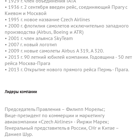
• 1929 г. член объединения IATA
•
1936 г. 2 сентября введен рейс, соединяющий Прагу с
Киевом и Москвой
• 1995 г. новое название Czech Airlines
• 2000 г. флотилия самолетов исключительно западного
производства (Airbus, Boeing и ATR)
• 2001 г. член альянса SkyTeam
• 2007 г. новый логотип
• 2009 г. новые самолеты Airbus А 319, A 320.
•
2013
г.
90 летний юбилей компании. Годовщина - 50 лет
рейса Москва-Прага
•
2013 г. Открытие нового прямого рейса Пермь - Прага.
Лидеры компании
Председатель Правления –
Филипп Морельс
;
Вице-президент по коммерции и маркетингу
авиакомпании «Czech Airlines» -
Йиржи Марек
;
Генеральный представитель в России, СНг и Китае –
Даниел Шур
.