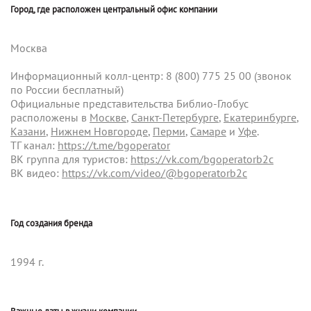
Город, где расположен центральный офис компании
Москва
Информационный колл-центр: 8 (800) 775 25 00 (звонок
по России бесплатный)
Официальные представительства Библио-Глобус
расположены в
Москве
,
Санкт‑Петербурге
,
Екатеринбурге
,
Казани
,
Нижнем Новгороде
,
Перми
,
Самаре
и
Уфе
.
ТГ канал:
https://t.me/bgoperator
ВК группа для туристов:
https://vk.com/bgoperatorb2c
ВК видео:
https://vk.com/video/@bgoperatorb2c
Год создания бренда
1994 г.
Важные даты в жизни компании