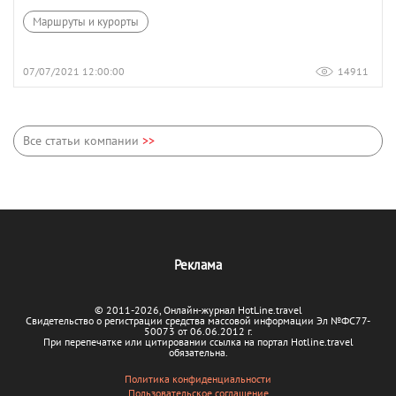
Маршруты и курорты
07/07/2021 12:00:00
14911
Все статьи компании
>>
Реклама
© 2011-2026, Онлайн-журнал HotLine.travel
Свидетельство о регистрации средства массовой информации Эл №ФС77-
50073 от 06.06.2012 г.
При перепечатке или цитировании ссылка на портал Hotline.travel
обязательна.
Политика конфиденциальности
Пользовательское соглашение