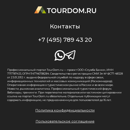
Контакты
+7 (495) 789 43 20
Профессиональный портал TourDom.ru — проект ООО «Служба Банко», ИНН
7717787433, ОГРН 1147746708284. Свидетельство о регистрации СМИ Эл № ФС77-48328
от 23.01.2012 г. выдано Федеральной службой по надзору в сфере связи,
информационных технологий и массовых коммуникаций (Роскомнадзор).
Оперативная информация о туристическом рынке в России и во всем мире.
Новости, рыночная аналитика. Профессиональный туристический форум.
Вебинары, тренинги. При перепечатке материалов или частичном цитировании
ссылка на портал TourDom.ru обязательна. Отдельные публикации могут
содержать информацию, не предназначенную для пользователей до 16 лет.
Политика конфиденциальности
Пользовательское соглашение