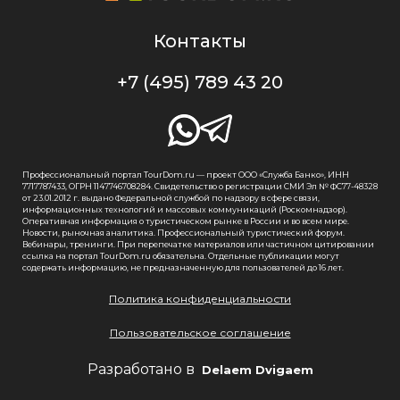
Контакты
+7 (495) 789 43 20
Профессиональный портал TourDom.ru — проект ООО «Служба Банко», ИНН
7717787433, ОГРН 1147746708284. Свидетельство о регистрации СМИ Эл № ФС77-48328
от 23.01.2012 г. выдано Федеральной службой по надзору в сфере связи,
информационных технологий и массовых коммуникаций (Роскомнадзор).
Оперативная информация о туристическом рынке в России и во всем мире.
Новости, рыночная аналитика. Профессиональный туристический форум.
Вебинары, тренинги. При перепечатке материалов или частичном цитировании
ссылка на портал TourDom.ru обязательна. Отдельные публикации могут
содержать информацию, не предназначенную для пользователей до 16 лет.
Политика конфиденциальности
Пользовательское соглашение
Разработано в
Delaem Dvigaem