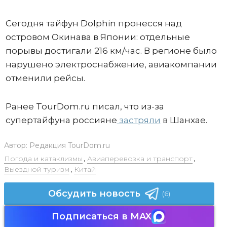
Сегодня тайфун Dolphin пронесся над
островом Окинава в Японии: отдельные
порывы достигали 216 км/час. В регионе было
нарушено электроснабжение, авиакомпании
отменили рейсы.
Ранее TourDom.ru писал, что из-за
супертайфуна россияне
застряли
в Шанхае.
Автор:
Редакция TourDom.ru
Погода и катаклизмы
,
Авиаперевозка и транспорт
,
Выездной туризм
,
Китай
Обсудить новость
(6)
Подписаться в MAX