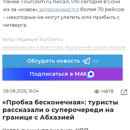
Ранее TourDom.ru писал, что сегодня в Сочи
из-за «ковра»
задерживается
более 70 рейсов
– некоторые не могут улететь или прибыть с
четверга.
Автор:
Редакция TourDom.ru
Авиаперевозка и транспорт
,
Внутренний туризм
,
Россия
Обсудить новость
(15)
Подписаться в MAX
08.08.2026, 16:04
14878
«Пробка бесконечная»: туристы
рассказали о суперочереди на
границе с Абхазией