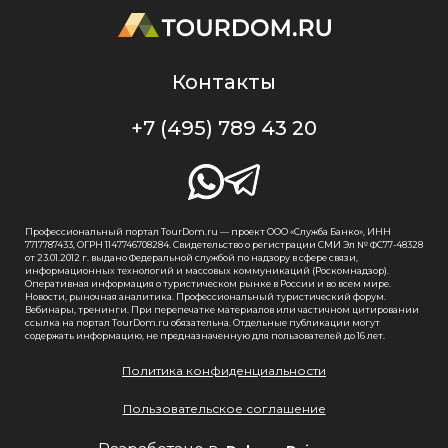
Контакты
+7 (495) 789 43 20
Профессиональный портал TourDom.ru — проект ООО «Служба Банко», ИНН
7717787433, ОГРН 1147746708284. Свидетельство о регистрации СМИ Эл № ФС77-48328
от 23.01.2012 г. выдано Федеральной службой по надзору в сфере связи,
информационных технологий и массовых коммуникаций (Роскомнадзор).
Оперативная информация о туристическом рынке в России и во всем мире.
Новости, рыночная аналитика. Профессиональный туристический форум.
Вебинары, тренинги. При перепечатке материалов или частичном цитировании
ссылка на портал TourDom.ru обязательна. Отдельные публикации могут
содержать информацию, не предназначенную для пользователей до 16 лет.
Политика конфиденциальности
Пользовательское соглашение