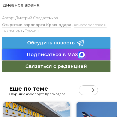
дневное время.
Автор:
Дмитрий Солдатенков
Открытие аэропорта Краснодара
,
Авиаперевозка и
транспорт
,
Турция
Обсудить новость
Подписаться в MAX
Связаться с редакцией
Еще по теме
Открытие аэропорта Краснодара