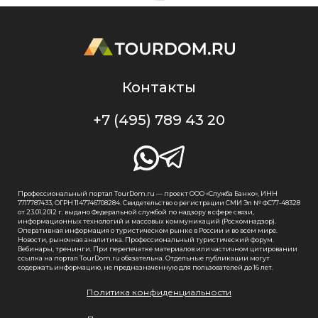
Контакты
+7 (495) 789 43 20
Профессиональный портал TourDom.ru — проект ООО «Служба Банко», ИНН
7717787433, ОГРН 1147746708284. Свидетельство о регистрации СМИ Эл № ФС77-48328
от 23.01.2012 г. выдано Федеральной службой по надзору в сфере связи,
информационных технологий и массовых коммуникаций (Роскомнадзор).
Оперативная информация о туристическом рынке в России и во всем мире.
Новости, рыночная аналитика. Профессиональный туристический форум.
Вебинары, тренинги. При перепечатке материалов или частичном цитировании
ссылка на портал TourDom.ru обязательна. Отдельные публикации могут
содержать информацию, не предназначенную для пользователей до 16 лет.
Политика конфиденциальности