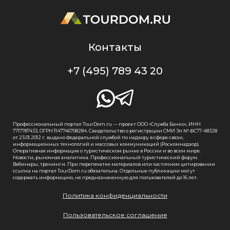
Контакты
+7 (495) 789 43 20
Профессиональный портал TourDom.ru — проект ООО «Служба Банко», ИНН
7717787433, ОГРН 1147746708284. Свидетельство о регистрации СМИ Эл № ФС77-48328
от 23.01.2012 г. выдано Федеральной службой по надзору в сфере связи,
информационных технологий и массовых коммуникаций (Роскомнадзор).
Оперативная информация о туристическом рынке в России и во всем мире.
Новости, рыночная аналитика. Профессиональный туристический форум.
Вебинары, тренинги. При перепечатке материалов или частичном цитировании
ссылка на портал TourDom.ru обязательна. Отдельные публикации могут
содержать информацию, не предназначенную для пользователей до 16 лет.
Политика конфиденциальности
Пользовательское соглашение