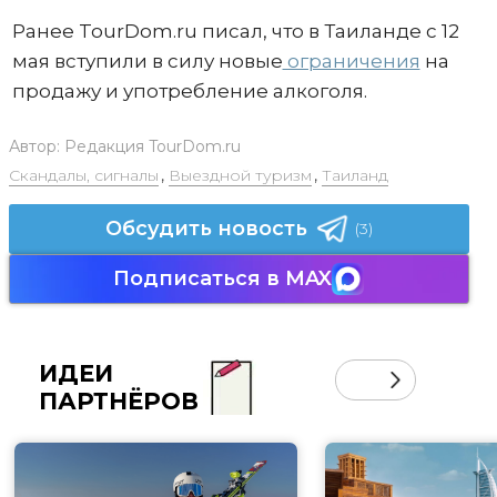
Ранее TourDom.ru писал, что в Таиланде с 12
мая вступили в силу новые
ограничения
на
продажу и употребление алкоголя.
Автор:
Редакция TourDom.ru
Скандалы, сигналы
,
Выездной туризм
,
Таиланд
Обсудить новость
(3)
Подписаться в MAX
ИДЕИ
ПАРТНЁРОВ