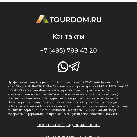
Контакты
+7 (495) 789 43 20
Профессиональный портал TourDom.ru — проект ООО «Служба Банко», ИНН
7717787433, ОГРН 1147746708284. Свидетельство о регистрации СМИ Эл № ФС77-48328
от 23.01.2012 г. выдано Федеральной службой по надзору в сфере связи,
информационных технологий и массовых коммуникаций (Роскомнадзор).
Оперативная информация о туристическом рынке в России и во всем мире.
Новости, рыночная аналитика. Профессиональный туристический форум.
Вебинары, тренинги. При перепечатке материалов или частичном цитировании
ссылка на портал TourDom.ru обязательна. Отдельные публикации могут
содержать информацию, не предназначенную для пользователей до 16 лет.
Политика конфиденциальности
Пользовательское соглашение