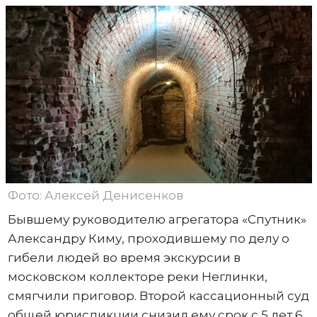
Фото: Алексей Денисенков
Бывшему руководителю агрегатора «Спутник»
Александру Киму, проходившему по делу о
гибели людей во время экскурсии в
московском коллекторе реки Неглинки,
смягчили приговор. Второй кассационный суд
общей юрисдикции снизил ему срок с 5 лет 6