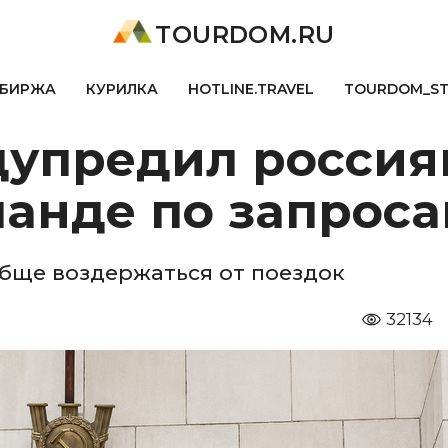
TOURDOM.RU
БИРЖА
КУРИЛКА
HOTLINE.TRAVEL
TOURDOM_S
упредил россиян
ланде по запрос
обще воздержаться от поездок
32134