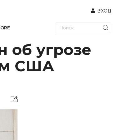
ВХОД
TORE
 об угрозе
ам США