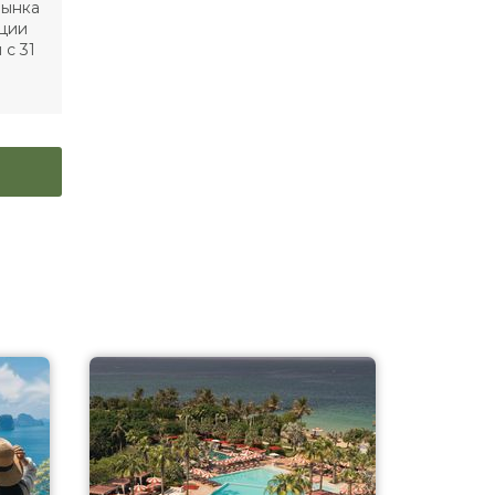
рынка
нции
 с 31