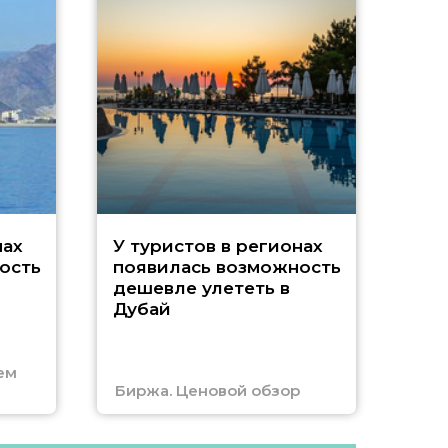
A
нах
У туристов в регионах
ость
появилась возможность
А
дешевле улететь в
Дубай
г
ем
Биржа. Ценовой обзор
Отм