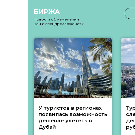
БИРЖА
Новости об изменении
цен и спецпредложениях
У туристов в регионах
Ту
появилась возможность
сл
дешевле улететь в
де
Дубай
ру