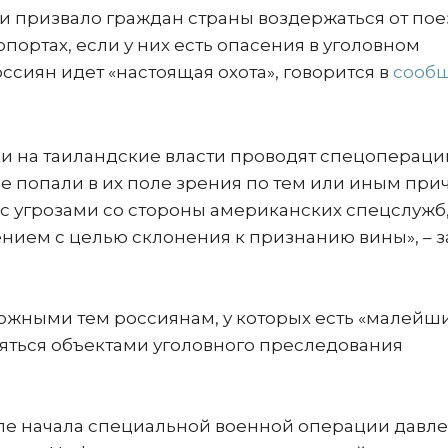
 призвало граждан страны воздержаться от пое
портах, если у них есть опасения в уголовном
сиян идет «настоящая охота», говорится в
сооб
ки на таиландские власти проводят спецопераци
е попали в их поле зрения по тем или иным при
с угрозами со стороны американских спецслужб
нием с целью склонения к признанию вины», – з
ожными тем россиянам, у которых есть «малейш
ляться объектами уголовного преследования
осле начала специальной военной операции давл