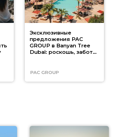
Эксклюзивные
Как п
предложения PAC
насыщ
ть
GROUP в Banyan Tree
Рас-э
у
Dubai: роскошь, забота
о детях и выгода до
45%
PAC GROUP
Русск