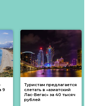
з
Туристам предлагается
Туры 
 9
слетать в «азиатский
подеш
Лас-Вегас» за 40 тысяч
тысяч
рублей