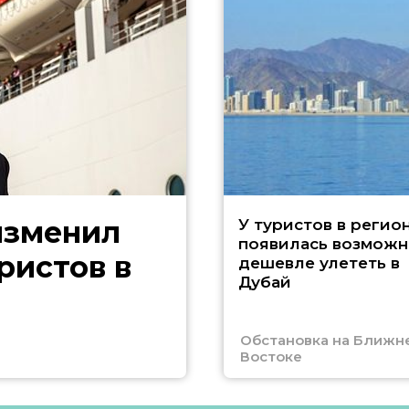
изменил
У туристов в регио
появилась возможн
ристов в
дешевле улететь в
Дубай
Обстановка на Ближн
Востоке