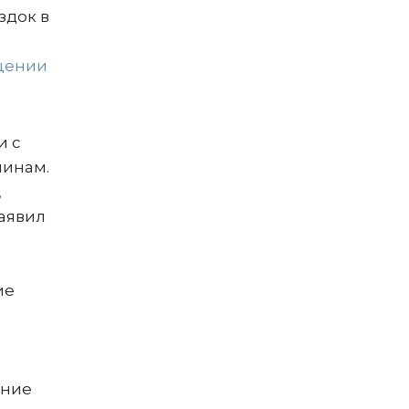
здок в
щении
и с
чинам.
,
аявил
ие
ение