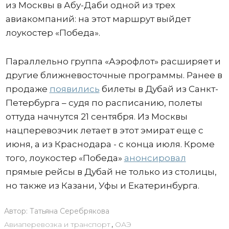
из Москвы в Абу-Даби одной из трех
авиакомпаний: на этот маршрут выйдет
лоукостер «Победа».
Параллельно группа «Аэрофлот» расширяет и
другие ближневосточные программы. Ранее в
продаже
появились
билеты в Дубай из Санкт-
Петербурга – судя по расписанию, полеты
оттуда начнутся 21 сентября. Из Москвы
нацперевозчик летает в этот эмират еще с
июня, а из Краснодара - с конца июля. Кроме
того, лоукостер «Победа»
анонсировал
прямые рейсы в Дубай не только из столицы,
но также из Казани, Уфы и Екатеринбурга.
Автор:
Татьяна Серебрякова
Авиаперевозка и транспорт
,
ОАЭ