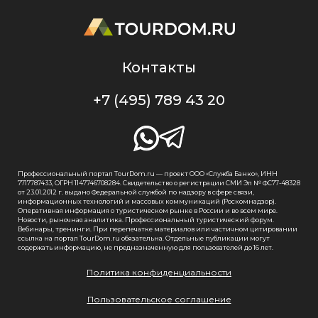
Контакты
+7 (495) 789 43 20
Профессиональный портал TourDom.ru — проект ООО «Служба Банко», ИНН
7717787433, ОГРН 1147746708284. Свидетельство о регистрации СМИ Эл № ФС77-48328
от 23.01.2012 г. выдано Федеральной службой по надзору в сфере связи,
информационных технологий и массовых коммуникаций (Роскомнадзор).
Оперативная информация о туристическом рынке в России и во всем мире.
Новости, рыночная аналитика. Профессиональный туристический форум.
Вебинары, тренинги. При перепечатке материалов или частичном цитировании
ссылка на портал TourDom.ru обязательна. Отдельные публикации могут
содержать информацию, не предназначенную для пользователей до 16 лет.
Политика конфиденциальности
Пользовательское соглашение