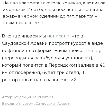
Не из-за запрета алкоголя, конечно, а вот из-за
их одежек. Идет бедная несчастная женщина
в жару в черном одеянии до пят, парится –
прямо жалко ее…»
В конце января мы
написали
, что в
Саудовской Аравии построят курорт в виде
нефтяной платформы. В комплексе The Rig
(переводится как «буровая установка»),
который появится в Персидском заливе в 40
км от побережья, будет три отеля, 11
ресторанов и парк развлечений.
Автор:
Редакция TourDom.ru
Выездной туризм
,
Саудовская Аравия