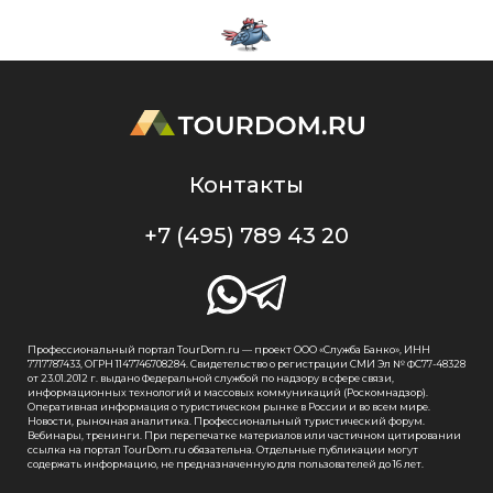
Контакты
+7 (495) 789 43 20
Профессиональный портал TourDom.ru — проект ООО «Служба Банко», ИНН
7717787433, ОГРН 1147746708284. Свидетельство о регистрации СМИ Эл № ФС77-48328
от 23.01.2012 г. выдано Федеральной службой по надзору в сфере связи,
информационных технологий и массовых коммуникаций (Роскомнадзор).
Оперативная информация о туристическом рынке в России и во всем мире.
Новости, рыночная аналитика. Профессиональный туристический форум.
Вебинары, тренинги. При перепечатке материалов или частичном цитировании
ссылка на портал TourDom.ru обязательна. Отдельные публикации могут
содержать информацию, не предназначенную для пользователей до 16 лет.