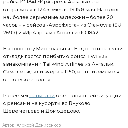
рейса IO 1841 «ИрАэро» в Анталью: он
отправится в 12:45 вместо 19:15 8 мая. На прилет
наиболее серьезные задержки – более 20
часов – у рейсов «Аэрофлота» из Стамбула (SU
2699) и «ИрАэро» из Антальи (IO 1842).
В аэропорту Минеральных Вод почти на сутки
откладывается прибытие рейса TWI 835
авиакомпании Tailwind Airlines из Антальи.
Самолет ждали вчера в 11:50, но приземлится
он только сегодня.
Ранее мы
написали
о сегодняшней ситуации
с рейсами на курорты во Внуково,
Шереметьево и Домодедово.
Автор:
Алексей Денисенков