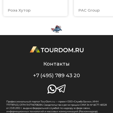
Роза Хутор
PAC Group
Контакты
+7 (495) 789 43 20
Профессиональный портал TourDom.ru — проект ООО «Служба Банко», ИНН
7717787433, ОГРН 1147746708284. Свидетельство о регистрации СМИ Эл № ФС77-48328
от 23.01.2012 г. выдано Федеральной службой по надзору в сфере связи,
информационных технологий и массовых коммуникаций (Роскомнадзор).