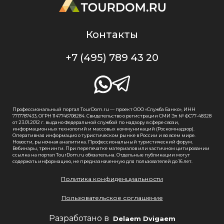
Контакты
+7 (495) 789 43 20
Профессиональный портал TourDom.ru — проект ООО «Служба Банко», ИНН
7717787433, ОГРН 1147746708284. Свидетельство о регистрации СМИ Эл № ФС77-48328
от 23.01.2012 г. выдано Федеральной службой по надзору в сфере связи,
информационных технологий и массовых коммуникаций (Роскомнадзор).
Оперативная информация о туристическом рынке в России и во всем мире.
Новости, рыночная аналитика. Профессиональный туристический форум.
Вебинары, тренинги. При перепечатке материалов или частичном цитировании
ссылка на портал TourDom.ru обязательна. Отдельные публикации могут
содержать информацию, не предназначенную для пользователей до 16 лет.
Политика конфиденциальности
Пользовательское соглашение
Разработано в
Delaem Dvigaem