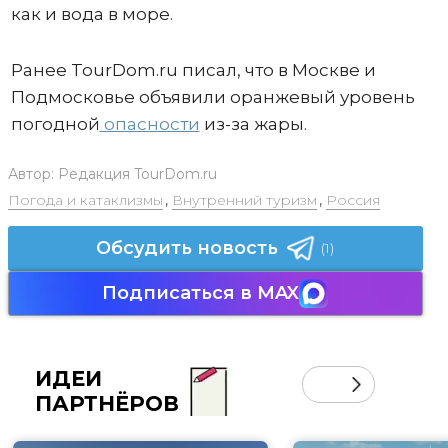
как и вода в море.
Ранее TourDom.ru писал, что в Москве и
Подмосковье объявили оранжевый уровень
погодной
опасности
из-за жары.
Автор:
Редакция TourDom.ru
Погода и катаклизмы
,
Внутренний туризм
,
Россия
Обсудить новость
(1)
Подписаться в MAX
ИДЕИ
ПАРТНЁРОВ