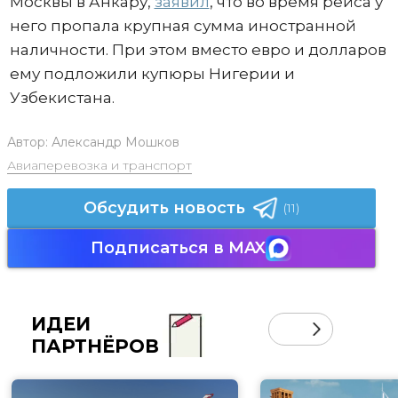
Москвы в Анкару,
заявил
, что во время рейса у
него пропала крупная сумма иностранной
наличности. При этом вместо евро и долларов
ему подложили купюры Нигерии и
Узбекистана.
Автор:
Александр Мошков
Авиаперевозка и транспорт
Обсудить новость
(11)
Подписаться в MAX
ИДЕИ
ПАРТНЁРОВ