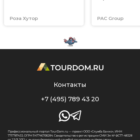
Роза Хутор
PAC Group
Контакты
+7 (495) 789 43 20
Профессиональный портал TourDom.ru — проект ООО «Служба Банко», ИНН
7717787433, ОГРН 1147746708284. Свидетельство о регистрации СМИ Эл № ФС77-48328
от 23.01.2012 г. выдано Федеральной службой по надзору в сфере связи,