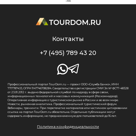
Контакты
+7 (495) 789 43 20
Профессиональный портал TourDom.ru — проект ООО «Служба Банко», ИНН
7717787433, ОГРН 1147746708284. Свидетельство о регистрации СМИ Эл № ФС77-48328
от 23.01.2012 г. выдано Федеральной службой по надзору в сфере связи,
информационных технологий и массовых коммуникаций (Роскомнадзор).
Оперативная информация о туристическом рынке в России и во всем мире.
Новости, рыночная аналитика. Профессиональный туристический форум.
Вебинары, тренинги. При перепечатке материалов или частичном цитировании
ссылка на портал TourDom.ru обязательна. Отдельные публикации могут
содержать информацию, не предназначенную для пользователей до 16 лет.
Политика конфиденциальности