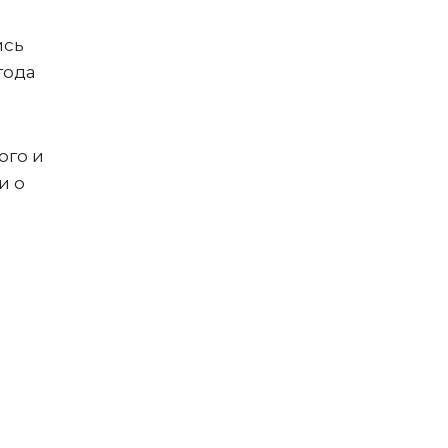
ись
года
лого и
и о