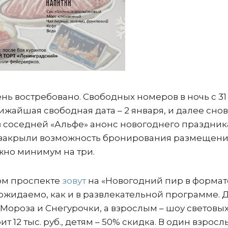
ень востребовано. Свободных номеров в ночь с 31
лижайшая свободная дата – 2 января, и далее снов
 в соседней «Альфе» анонс новогоднего праздник
й закрыли возможность бронирования размещени
жно минимум на три.
ком проспекте
зовут
на «Новогодний пир в формат
 ожидаемо, как и в развлекательной программе. 
Мороза и Снегурочки, а взрослым – шоу световы
ит 12 тыс. руб., детям – 50% скидка. В один взрос