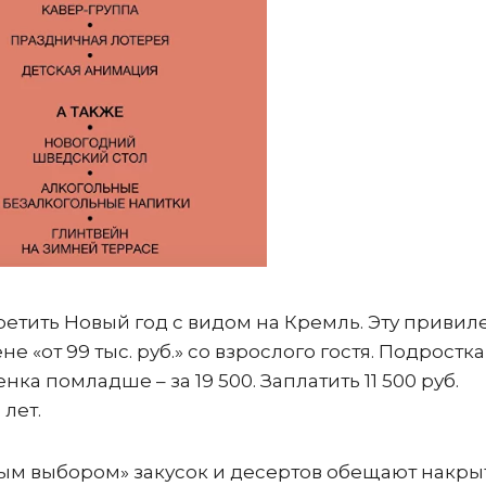
ретить Новый год с видом на Кремль. Эту привил
не «от 99 тыс. руб.» со взрослого гостя. Подростка 
енка помладше – за 19 500. Заплатить 11 500 руб.
 лет.
ым выбором» закусок и десертов обещают накрыт