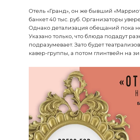
Отель «Гранд», он же бывший «Марриотт
банкет 40 тыс. руб. Организаторы увер
Однако детализация обещаний пока не
Указано только, что блюда подадут раз
подразумевает. Зато будет театрализо
кавер-группы, а потом глинтвейн на зим