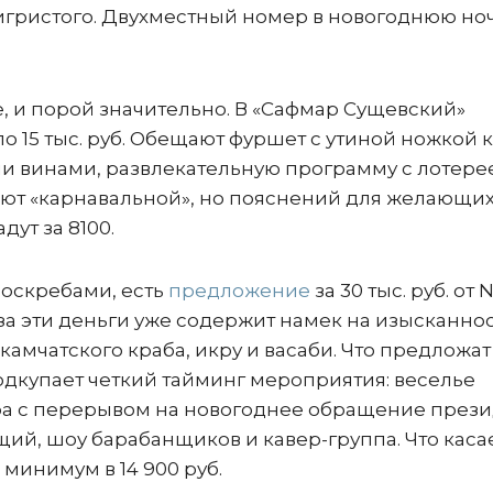
 игристого. Двухместный номер в новогоднюю но
 и порой значительно. В «Сафмар Сущевский»
о 15 тыс. руб. Обещают фуршет с утиной ножкой 
и винами, развлекательную программу с лотере
вают «карнавальной», но пояснений для желающи
дут за 8100.
боскребами, есть
предложение
за 30 тыс. руб. от 
ю за эти деньги уже содержит намек на изысканнос
амчатского краба, икру и васаби. Что предложат
подкупает четкий тайминг мероприятия: веселье
утра с перерывом на новогоднее обращение прези
ий, шоу барабанщиков и кавер-группа. Что каса
минимум в 14 900 руб.