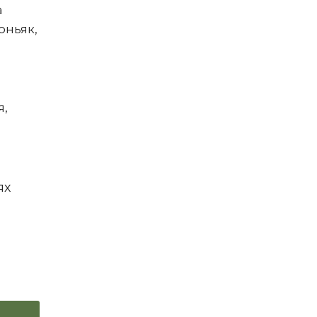
а
оньяк,
я,
ях