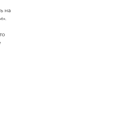
ь на
м».
то
е