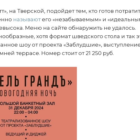
», на Тверской, подойдет тем, кто готов потратит
енно
называют
его «незабываемым» и «идеальны
высока. Меню на сайте обнаружить не удалось.
нообразные, хотя формат шведского стола и так э
ванное шоу от проекта «Заблудшие», выступлени
ней террасе. Номер стоит от 21 250 руб.