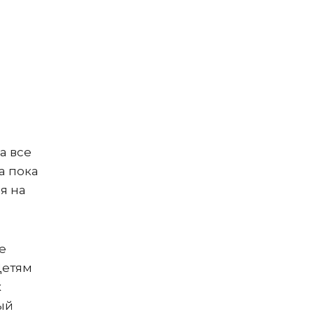
а все
а пока
я на
е
Детям
х
лый