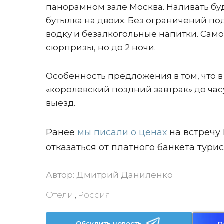
панорамном зале Москва. Наливать буд
бутылка на двоих. Без ограничений по
водку и безалкогольные напитки. Само
сюрпризы, но до 2 ночи.
Особенность предложения в том, что 
«королевский поздний завтрак» до часу
выезд.
Ранее
мы писали о ценах
на встречу 
отказаться от платного банкета турис
Автор:
Дмитрий Даниленко
Отели
Россия
,
Обсудить новость
П