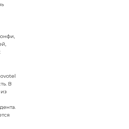
чь
конфи,
ей,
х
Novotel
ть. В
 из
дента.
ется