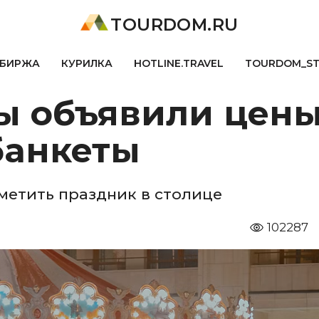
TOURDOM.RU
БИРЖА
КУРИЛКА
HOTLINE.TRAVEL
TOURDOM_S
ы объявили цены
банкеты
тметить праздник в столице
102287