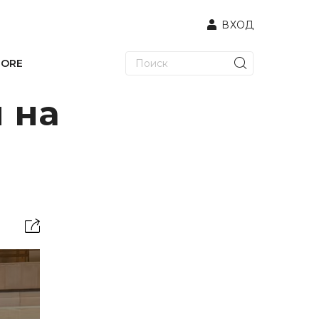
ВХОД
TORE
 на