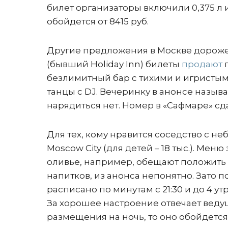
билет организаторы включили 0,375 л
обойдется от 8415 руб.
Другие предложения в Москве дороже,
(бывший Holiday Inn) билеты
продают
п
безлимитный бар с тихими и игристым
танцы с DJ. Вечеринку в анонсе назы
нарядиться нет. Номер в «Сафмаре» сда
Для тех, кому нравится соседство с не
Moscow City (для детей – 18 тыс.). Мен
оливье, например, обещают положить к
напитков, из анонса непонятно. Зато 
расписано по минутам с 21:30 и до 4 
За хорошее настроение отвечает ведущ
размещения на ночь, то оно обойдется 