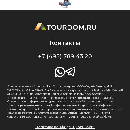
Контакты
+7 (495) 789 43 20
Профессиональный портал TourDom.ru — проект ООО «Служба Банко», ИНН
7717787433, ОГРН 1147746708284. Свидетельство о регистрации СМИ Эл № ФС77-48328
от 23.01.2012 г. выдано Федеральной службой по надзору в сфере связи,
информационных технологий и массовых коммуникаций (Роскомнадзор).
Оперативная информация о туристическом рынке в России и во всем мире.
Новости, рыночная аналитика. Профессиональный туристический форум.
Вебинары, тренинги. При перепечатке материалов или частичном цитировании
ссылка на портал TourDom.ru обязательна. Отдельные публикации могут
содержать информацию, не предназначенную для пользователей до 16 лет.
Политика конфиденциальности