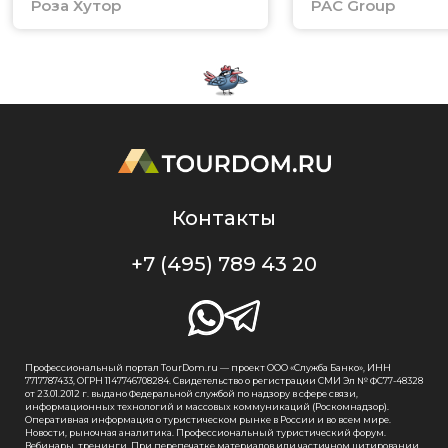
Роза Хутор
PAC Group
Контакты
+7 (495) 789 43 20
Профессиональный портал TourDom.ru — проект ООО «Служба Банко», ИНН
7717787433, ОГРН 1147746708284. Свидетельство о регистрации СМИ Эл № ФС77-48328
от 23.01.2012 г. выдано Федеральной службой по надзору в сфере связи,
информационных технологий и массовых коммуникаций (Роскомнадзор).
Оперативная информация о туристическом рынке в России и во всем мире.
Новости, рыночная аналитика. Профессиональный туристический форум.
Вебинары, тренинги. При перепечатке материалов или частичном цитировании