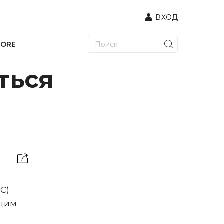
ВХОД
TORE
ться
С)
ющим