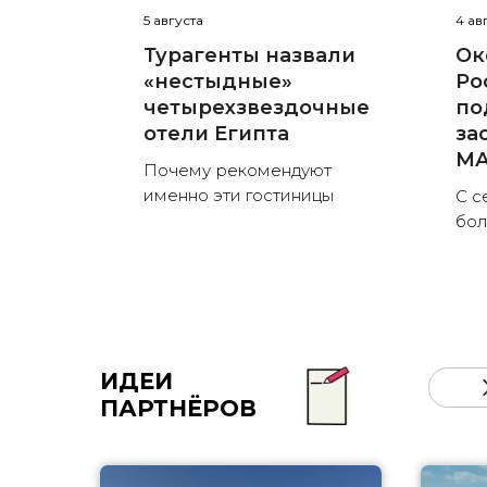
5 августа
4 ав
Турагенты назвали
Ок
«нестыдные»
Ро
четырехзвездочные
по
отели Египта
за
MА
Почему рекомендуют
именно эти гостиницы
С с
бо
ИДЕИ
ПАРТНЁРОВ