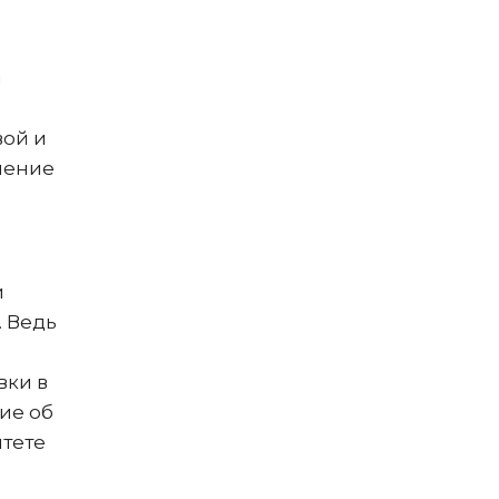
н
вой и
шение
и
. Ведь
вки в
ие об
итете