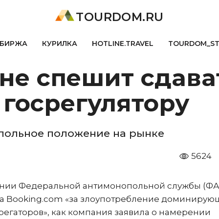
TOURDOM.RU
БИРЖА
КУРИЛКА
HOTLINE.TRAVEL
TOURDOM_S
не спешит сдава
 госрегулятору
польное положение на рынке
5624
ении Федеральной антимонопольной службы (ФА
 на Booking.com «за злоупотребление доминиру
егаторов», как компания заявила о намерении