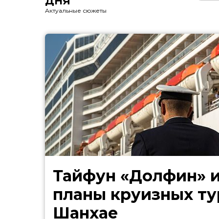
ДНЯ
Актуальные сюжеты
Тайфун «Долфин» 
планы круизных ту
Шанхае