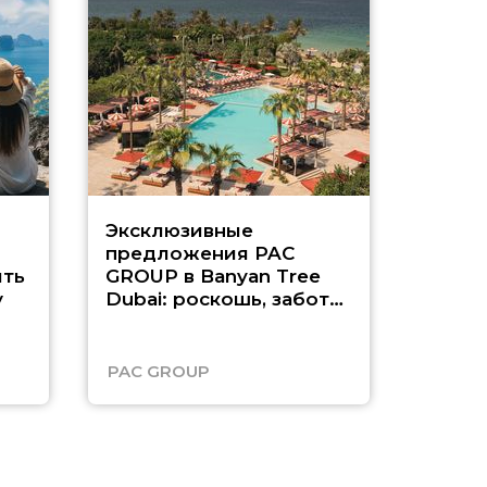
Эксклюзивные
Как п
предложения PAC
насыщ
ть
GROUP в Banyan Tree
Рас-э
у
Dubai: роскошь, забота
о детях и выгода до
45%
PAC GROUP
Русск