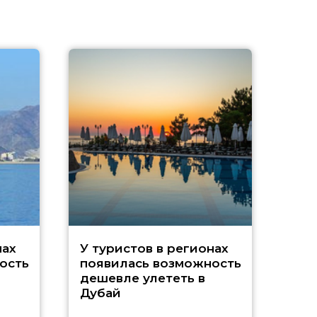
A
нах
У туристов в регионах
ость
появилась возможность
А
дешевле улететь в
Дубай
г