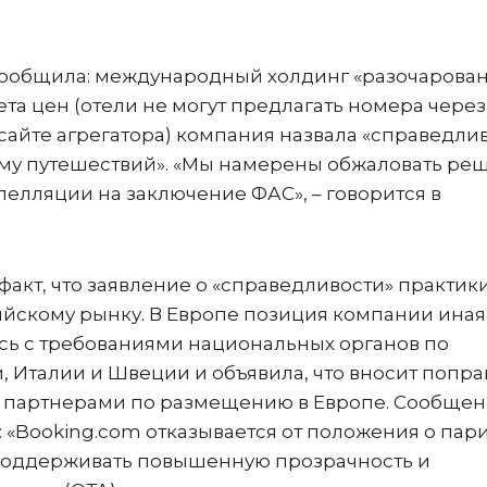
 сообщила: международный холдинг «разочарова
та цен (отели не могут предлагать номера через
сайте агрегатора) компания назвала «справедли
му путешествий». «Мы намерены обжаловать ре
пелляции на заключение ФАС», – говорится в
факт, что заявление о «справедливости» практик
ийскому рынку. В Европе позиция компании иная
ась с требованиями национальных органов по
 Италии и Швеции и объявила, что вносит попра
и партнерами по размещению в Европе. Сообщен
 «Booking.com отказывается от положения о пар
ет поддерживать повышенную прозрачность и