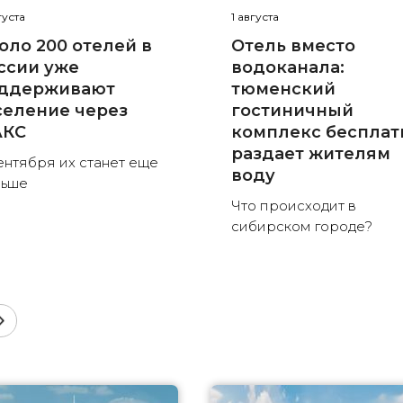
густа
1 августа
оло 200 отелей в
Отель вместо
ссии уже
водоканала:
ддерживают
тюменский
селение через
гостиничный
КС
комплекс бесплат
раздает жителям
ентября их станет еще
воду
льше
Что происходит в
сибирском городе?