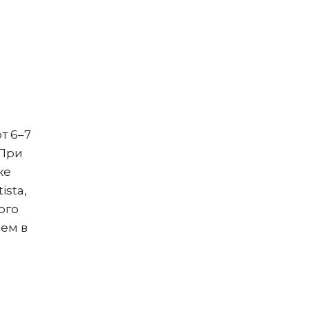
т 6–7
 При
же
ista,
ого
ем в