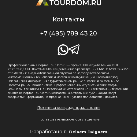
Контакты
+7 (495) 789 43 20
Профессиональный портал TourDom.ru — проект ООО «Служба Банко», ИНН
7717787433, ОГРН 1147746708284. Свидетельство о регистрации СМИ Эл № ФС77-48328
от 23.01.2012 г. выдано Федеральной службой по надзору в сфере связи,
информационных технологий и массовых коммуникаций (Роскомнадзор).
Оперативная информация о туристическом рынке в России и во всем мире.
Новости, рыночная аналитика. Профессиональный туристический форум.
Вебинары, тренинги. При перепечатке материалов или частичном цитировании
ссылка на портал TourDom.ru обязательна. Отдельные публикации могут
содержать информацию, не предназначенную для пользователей до 16 лет.
Политика конфиденциальности
Пользовательское соглашение
Разработано в
Delaem Dvigaem