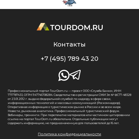
Контакты
+7 (495) 789 43 20
Профессиональный портал TourDom.ru — проект ООО «Служба Банко», ИНН
7717787433, ОГРН 1147746708284. Свидетельство о регистрации СМИ Эл № ФС77-48328
от 23.01.2012 г. выдано Федеральной службой по надзору в сфере связи,
информационных технологий и массовых коммуникаций (Роскомнадзор).
Оперативная информация о туристическом рынке в России и во всем мире.
Новости, рыночная аналитика. Профессиональный туристический форум.
Вебинары, тренинги. При перепечатке материалов или частичном цитировании
ссылка на портал TourDom.ru обязательна. Отдельные публикации могут
содержать информацию, не предназначенную для пользователей до 16 лет.
Политика конфиденциальности