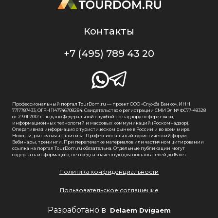
Контакты
+7 (495) 789 43 20
Профессиональный портал TourDom.ru — проект ООО «Служба Банко», ИНН
7717787433, ОГРН 1147746708284. Свидетельство о регистрации СМИ Эл № ФС77-48328
от 23.01.2012 г. выдано Федеральной службой по надзору в сфере связи,
информационных технологий и массовых коммуникаций (Роскомнадзор).
Оперативная информация о туристическом рынке в России и во всем мире.
Новости, рыночная аналитика. Профессиональный туристический форум.
Вебинары, тренинги. При перепечатке материалов или частичном цитировании
ссылка на портал TourDom.ru обязательна. Отдельные публикации могут
содержать информацию, не предназначенную для пользователей до 16 лет.
Политика конфиденциальности
Пользовательское соглашение
Разработано в
Delaem Dvigaem