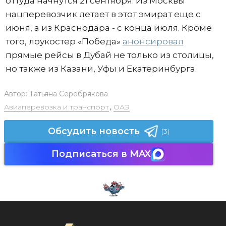
оттуда начнутся 21 сентября. Из Москвы
нацперевозчик летает в этот эмират еще с
июня, а из Краснодара - с конца июля. Кроме
того, лоукостер «Победа»
анонсировал
прямые рейсы в Дубай не только из столицы,
но также из Казани, Уфы и Екатеринбурга.
Автор:
Татьяна Серебрякова
Авиаперевозка и транспорт
,
ОАЭ
Обсудить новость
(3)
Подписаться в MAX