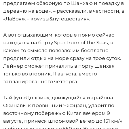
предлагаем обзорную по Шанхаю и поездку в
деревню на воде», – рассказали, в частности, в
«ЛаВояж – круизы&путешествия».
А вот отдыхающим, которые прямо сейчас
находятся на борту Spectrum of the Seas, в
каком-то смысле повезло: им бесплатно
продлили отдых на море сразу на трое суток.
Лайнер сможет причалить в порту Шанхая
только во вторник, 11 августа, вместо
запланированного четверга.
Тайфун «Долфин», движущийся из района
Окинавы к провинции Чжэцзян, ударит по
восточному побережью Китая вечером 9
августа, принеся штормовой ветер до 151 км/ч
и обильные осадки до 550 мм. Власти ввели