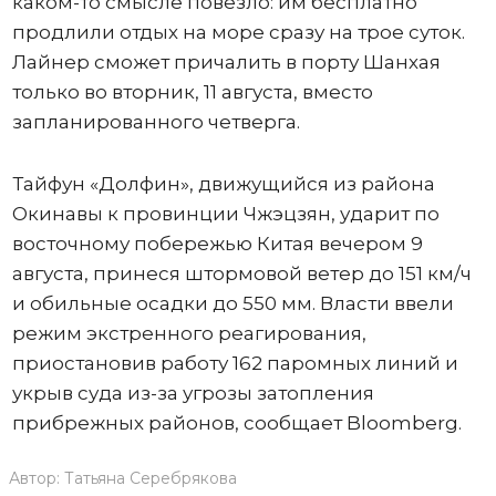
каком-то смысле повезло: им бесплатно
продлили отдых на море сразу на трое суток.
Лайнер сможет причалить в порту Шанхая
только во вторник, 11 августа, вместо
запланированного четверга.
Тайфун «Долфин», движущийся из района
Окинавы к провинции Чжэцзян, ударит по
восточному побережью Китая вечером 9
августа, принеся штормовой ветер до 151 км/ч
и обильные осадки до 550 мм. Власти ввели
режим экстренного реагирования,
приостановив работу 162 паромных линий и
укрыв суда из-за угрозы затопления
прибрежных районов, сообщает Bloomberg.
Автор:
Татьяна Серебрякова