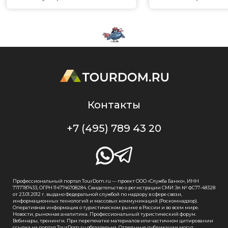
Контакты
+7 (495) 789 43 20
Профессиональный портал TourDom.ru — проект ООО «Служба Банко», ИНН
7717787433, ОГРН 1147746708284. Свидетельство о регистрации СМИ Эл № ФС77-48328
от 23.01.2012 г. выдано Федеральной службой по надзору в сфере связи,
информационных технологий и массовых коммуникаций (Роскомнадзор).
Оперативная информация о туристическом рынке в России и во всем мире.
Новости, рыночная аналитика. Профессиональный туристический форум.
Вебинары, тренинги. При перепечатке материалов или частичном цитировании
ссылка на портал TourDom.ru обязательна. Отдельные публикации могут