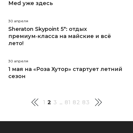
Med уже здесь
30 апреля
Sheraton Skypoint 5*: отдых
премиум‑класса на майские и всё
лето!
30 апреля
1 мая на «Роза Хутор» стартует летний
сезон
1
2
3
81
82
83
...