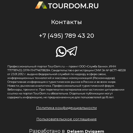
Контакты
+7 (495) 789 43 20
Профессиональный портал TourDom.ru — проект ООО «Служба Банко», ИНН
7717787433, ОГРН 1147746708284. Свидетельство о регистрации СМИ Эл № ФС77-48328
от 23.01.2012 г. выдано Федеральной службой по надзору в сфере связи,
информационных технологий и массовых коммуникаций (Роскомнадзор).
Оперативная информация о туристическом рынке в России и во всем мире.
Новости, рыночная аналитика. Профессиональный туристический форум.
Вебинары, тренинги. При перепечатке материалов или частичном цитировании
ссылка на портал TourDom.ru обязательна. Отдельные публикации могут
содержать информацию, не предназначенную для пользователей до 16 лет.
Политика конфиденциальности
Пользовательское соглашение
Разработано в
Delaem Dvigaem