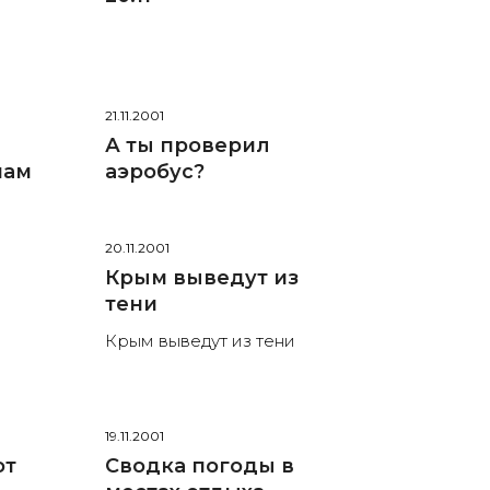
21.11.2001
А ты проверил
нам
аэробус?
20.11.2001
Крым выведут из
тени
Крым выведут из тени
19.11.2001
от
Сводка погоды в