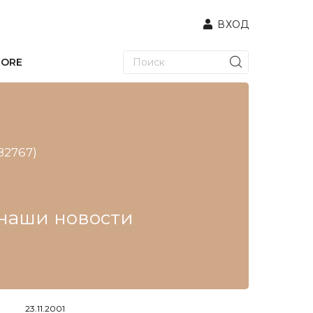
ВХОД
TORE
82767)
е наши новости
23.11.2001