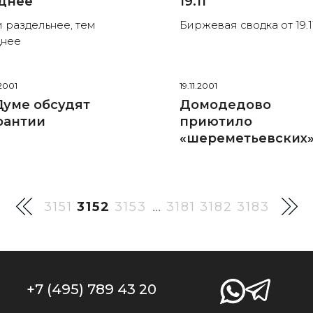
днее
19.11
 раздельнее, тем
Биржевая сводка от 19.1
днее
.2001
19.11.2001
Думе обсудят
Домодедово
рантии
приютило
«шереметьевских
3151
3152
3153
3181
3182
3183
...
+7 (495) 789 43 20