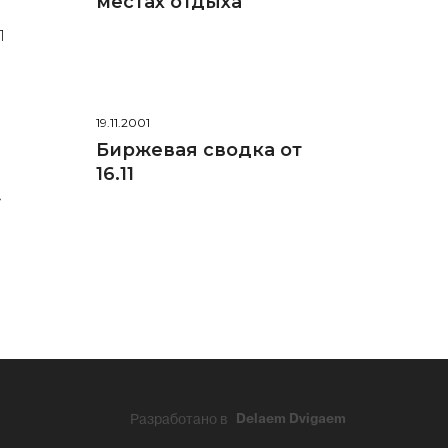
местах отдыха
1
19.11.2001
Биржевая сводка от
16.11
»
Разработано в
Delaem Dvigaem