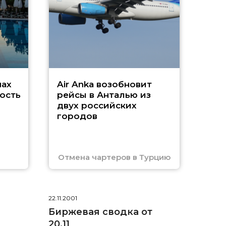
Чар
нах
Air Anka возобновит
ость
рейсы в Анталью из
двух российских
городов
Отмена чартеров в Турцию
22.11.2001
Биржевая сводка от
20.11