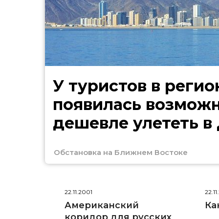
У туристов в регио
появилась возмож
дешевле улететь в
Обстановка на Ближнем Востоке
22.11.2001
22.11
Американский
Ка
коридор для русских