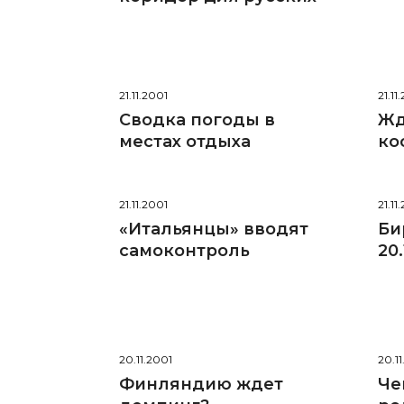
21.11.2001
21.11
Сводка погоды в
Жд
местах отдыха
ко
21.11.2001
21.11
«Итальянцы» вводят
Би
самоконтроль
20.
20.11.2001
20.1
Финляндию ждет
Че