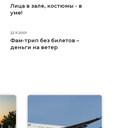
Лица в зале, костюмы - в
уме!
22.11.2001
Фам-трип без билетов –
деньги на ветер
A
А
г