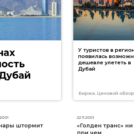
нах
У туристов в регио
появилась возможн
ность
дешевле улететь в
Дубай
 Дубай
Биржа. Ценовой обзор
.2001
22.11.2001
нары штормит
«Голден транс» ни
при чем