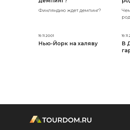
демпинг?
ро
Финляндию ждет демпинг?
Чем
ро
19.11.2001
19.11
Нью-Йорк на халяву
В 
га