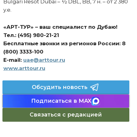
Bulgari Resot Dubai – ½ DBL, BB, 7 н. – от 2 380
у.е.
«АРТ-ТУР» – ваш специалист по Дубаю!
Тел.: (495) 980-21-21
Бесплатные звонки из регионов России: 8
(800) 3333-100
E-mail:
uae@arttour.ru
www.arttour.ru
Обсудить новость
Подписаться в MAX
Связаться с редакцией