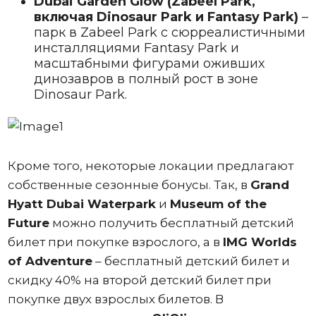
Dubai Garden Glow (Zabeel Park,
включая Dinosaur Park и Fantasy Park)
–
парк в Zabeel Park с сюрреалистичными
инсталляциями Fantasy Park и
масштабными фигурами оживших
динозавров в полный рост в зоне
Dinosaur Park.
Кроме того, некоторые локации предлагают
собственные сезонные бонусы. Так, в
Grand
Hyatt Dubai Waterpark
и
Museum of the
Future
можно получить бесплатный детский
билет при покупке взрослого, а в
IMG Worlds
of Adventure
– бесплатный детский билет и
скидку 40% на второй детский билет при
покупке двух взрослых билетов. В