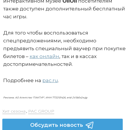
интерактивном музее
OliOli
посетителям
также доступен дополнительный бесплатный
час игры.
Для того чтобы воспользоваться
спецпредложениями, необходимо
предъявить специальный ваучер при покупке
билетов –
как онлайн
, так и в кассах
достопримечательностей.
Подробнее на
pac.ru
.
Реклама. АО Агентство "ПАКТУР", ИНН 7732101426, erid: 2VSb5x2xujg
Хит сезона
,
PAC GROUP
Обсудить новость