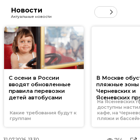
Новости
Актуальные новости
С осени в России
В Москве обу
вводят обновленные
пляжные зоны
правила перевозки
Черневских и
детей автобусами
Ясеневских пр
На Ясеневских п
доступны настил
Какие требования будут к
кафе, на Черневс
группам
пляжи и бассей
31.07.2026, 13:30
764