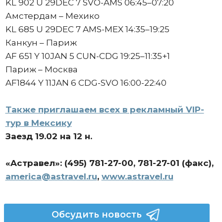
KL 902 U 29DEC 7 SVO-AMS 06:45–07:20
Амстердам – Мехико
KL 685 U 29DEC 7 AMS-MEX 14:35–19:25
Канкун – Париж
AF 651 Y 10JAN 5 CUN-CDG 19:25–11:35+1
Париж – Москва
AF1844 Y 11JAN 6 CDG-SVO 16:00-22:40
Также приглашаем всех в рекламный VIP-
тур в Мексику
Заезд 19.02 на 12 н.
«Aстравел»: (495) 781-27-00, 781-27-01 (факс),
america@astravel.ru
,
www.astravel.ru
Обсудить новость