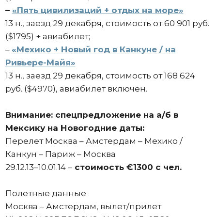
–
«Пять цивилизаций + отдых на море»
13 н., заезд 29 декабря, стоимость от 60 901 руб.
($1795) + авиабилет;
–
«Мехико + Новый год в Канкуне / на
Ривьере-Майя»
13 н., заезд 29 декабря, стоимость от 168 624
руб. ($4970), авиабилет включен.
Внимание: спецпредложение на а/б в
Мексику на Новогодние даты:
Перелет Москва – Амстердам – Мехико /
Канкун – Париж – Москва
29.12.13–10.01.14 –
стоимость €1300 с чел.
Полетные данные
Москва – Амстердам, вылет/прилет