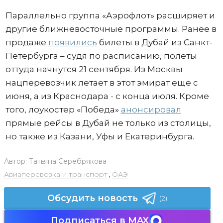
Параллельно группа «Аэрофлот» расширяет и
другие ближневосточные программы. Ранее в
продаже
появились
билеты в Дубай из Санкт-
Петербурга – судя по расписанию, полеты
оттуда начнутся 21 сентября. Из Москвы
нацперевозчик летает в этот эмират еще с
июня, а из Краснодара - с конца июля. Кроме
того, лоукостер «Победа»
анонсировал
прямые рейсы в Дубай не только из столицы,
но также из Казани, Уфы и Екатеринбурга.
Автор:
Татьяна Серебрякова
Авиаперевозка и транспорт
,
ОАЭ
Обсудить новость
(2)
Подписаться в MAX