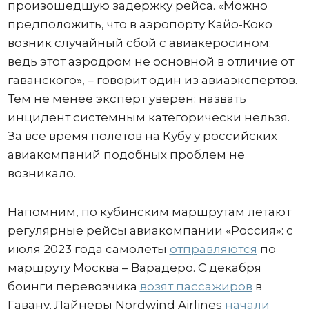
произошедшую задержку рейса. «Можно
предположить, что в аэропорту Кайо-Коко
возник случайный сбой с авиакеросином:
ведь этот аэродром не основной в отличие от
гаванского», – говорит один из авиаэкспертов.
Тем не менее эксперт уверен: назвать
инцидент системным категорически нельзя.
За все время полетов на Кубу у российских
авиакомпаний подобных проблем не
возникало.
Напомним, по кубинским маршрутам летают
регулярные рейсы авиакомпании «Россия»: с
июля 2023 года самолеты
отправляются
по
маршруту Москва – Варадеро. С декабря
боинги перевозчика
возят пассажиров
в
Гавану. Лайнеры Nordwind Airlines
начали