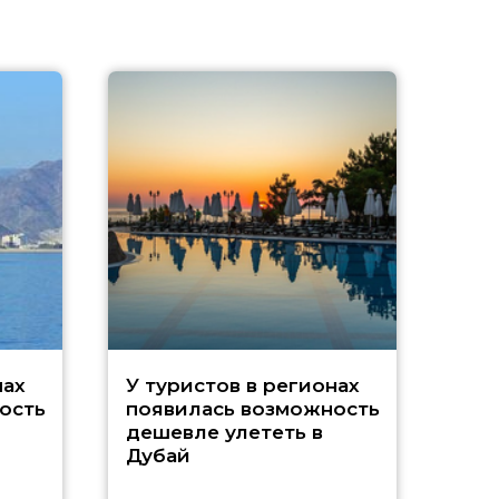
A
нах
У туристов в регионах
ость
появилась возможность
А
дешевле улететь в
Дубай
г