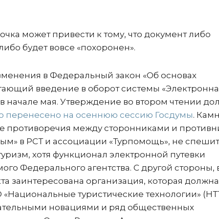
чка может привести к тому, что документ либо
ибо будет вовсе «похоронен».
зменения в Федеральный закон «Об основах
агающий введение в оборот системы «Электронна
 в начале мая. Утверждение во втором чтении до
о перенесено на осеннюю сессию Госдумы
. Кам
е противоречия между сторонниками и против
ым» в РСТ и ассоциации «Турпомощь», не спешит
уризм, хотя функционал электронной путевки
ого Федерального агентства. С другой стороны, 
 заинтересована организация, которая должна 
 «Национальные туристические технологии» (НТТ
одательными новациями и ряд общественных