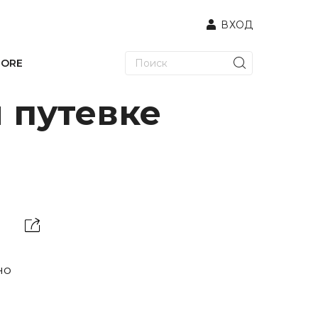
ВХОД
TORE
 путевке
но