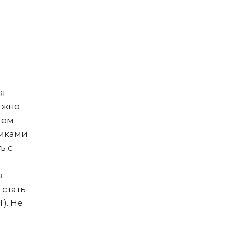
я
лжно
нем
никами
ь с
в
стать
). Не