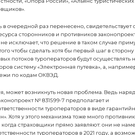
тности, «Опора России», «Альянс туристических
овщиков».
ть в очередной раз перенесено, свидетельствует 
сурса сторонников и противников законопроекта
 не исключает, что решение в таком случае прим
ого чтобы сделать хотя бы первый шаг в сторону
вых потоков туроператоров будут осуществлять 
ов систему «Электронная путевка», а, например
тежи по кодам ОКВЭД.
, может возникнуть новая проблема. Ведь наряд
конопроект № 831599-7 предполагает и
тветственности туроператоров в виде гарантий
н». Хотя у этого механизма тоже много противник
и, когда страховщики прямо заявляют: они не на
тственности туроператоров в 2021 году, а возмож