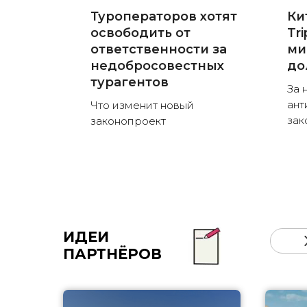
Туроператоров хотят
Ки
освободить от
Tr
ответственности за
ми
недобросовестных
до
турагентов
За 
ант
Что изменит новый
зак
законопроект
ИДЕИ
ПАРТНЁРОВ