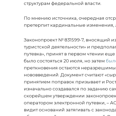
структурам федеральной власти.
По мнению источника, очередная отсро
претерпит кардинальные изменения, л
Законопроект № 831599-7, вносящий и
туристской деятельности» и предпол
путевка», принят в первом чтении еще
было состояться 20 июля, но затем
был
преткновения остаются неразрешимы
нововведений. Документ считают «сыр
принятием поправок призывает и Рост
изначально создавался по заданию сам
скорейшем утверждении законопроекта
оператором электронной путевки, – АО
видит оснований затягивать с закон