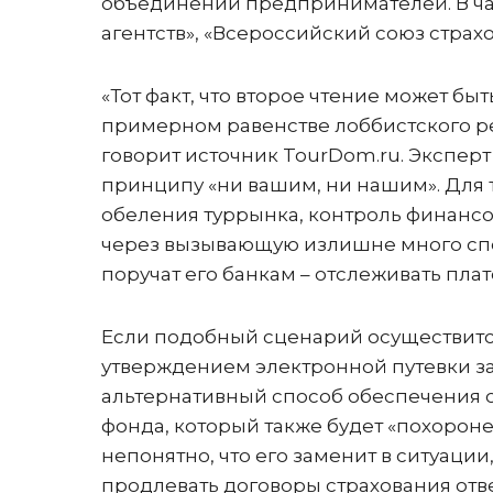
объединений предпринимателей. В час
агентств», «Всероссийский союз страх
«Тот факт, что второе чтение может бы
примерном равенстве лоббистского ре
говорит источник TourDom.ru. Эксперт
принципу «ни вашим, ни нашим». Для т
обеления туррынка, контроль финансо
через вызывающую излишне много спор
поручат его банкам – отслеживать пла
Если подобный сценарий осуществится
утверждением электронной путевки за
альтернативный способ обеспечения о
фонда, который также будет «похороне
непонятно, что его заменит в ситуаци
продлевать договоры страхования отве