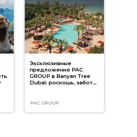
Эксклюзивные
Как п
предложения PAC
насыщ
ть
GROUP в Banyan Tree
Рас-э
у
Dubai: роскошь, забота
о детях и выгода до
45%
PAC GROUP
Русск