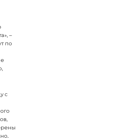
о
», –
ут по
не
,
у с
ного
ов,
мерены
но,