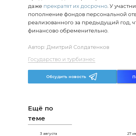
даже
прекратят их досрочно
. У участ
пополнение фондов персональной отве
реализованного за предыдущий год, ч
финансово обременительно.
Автор:
Дмитрий Солдатенков
Государство и турбизнес
Обсудить новость
П
Ещё по
теме
3 августа
27 