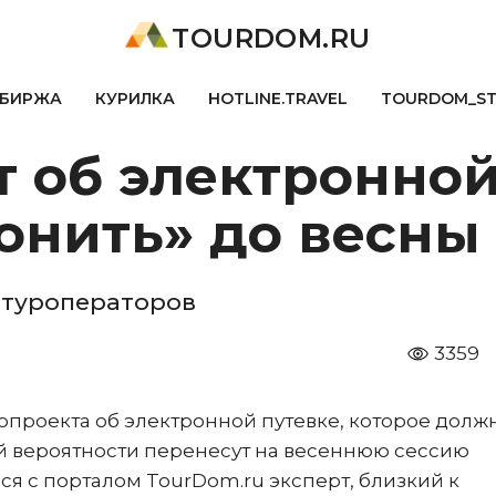
TOURDOM.RU
БИРЖА
КУРИЛКА
HOTLINE.TRAVEL
TOURDOM_S
 об электронной
онить» до весны
 туроператоров
3359
опроекта об электронной путевке, которое долж
ей вероятности перенесут на весеннюю сессию
я с порталом TourDom.ru эксперт, близкий к