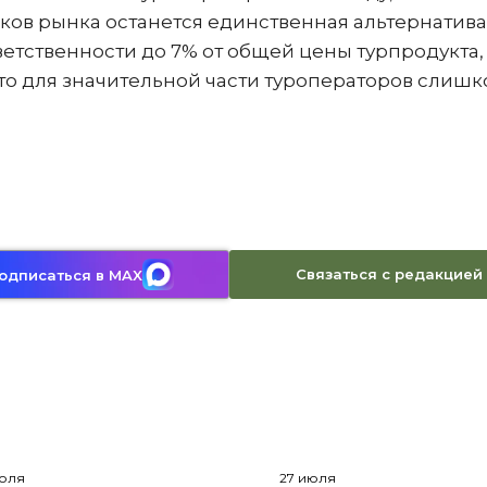
ников рынка останется единственная альтернатива
тственности до 7% от общей цены турпродукта,
то для значительной части туроператоров слиш
Связаться с редакцией
одписаться в MAX
июля
27 июля