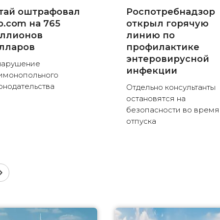
тай оштрафовал
Роспотребнадзор
ip.com на 765
открыл горячую
ллионов
линию по
лларов
профилактике
энтеровирусной
нарушение
инфекции
имонопольного
онодательства
Отдельно консультанты
остановятся на
безопасности во время
отпуска