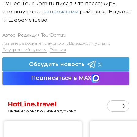
Ранее TourDom.ru писал, что пассажиры
столкнулись с
задержками
рейсов во Внуково
и Шереметьево.
Автор:
Редакция TourDom.ru
Авиаперевозка и транспорт
,
Выездной туризм
,
Внутренний туризм
,
Россия
Обсудить новость
(5)
Подписаться в MAX
HotLine.travel
Онлайн-журнал о жизни в туризме