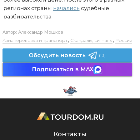
регионах страны
начались
судебные
разбирательства.
Автор:
Александр Мошков
Авиаперевозка и транспорт
,
Скандалы, сигналы
,
Россия
Обсудить новость
(13)
Подписаться в MAX
Контакты