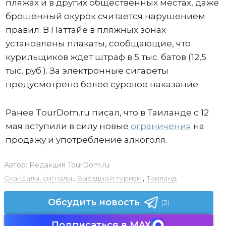
пляжах и в других общественных местах, даже
брошенный окурок считается нарушением
правил. В Паттайе в пляжных зонах
установлены плакаты, сообщающие, что
курильщиков ждет штраф в 5 тыс. батов (12,5
тыс. руб.). За электронные сигареты
предусмотрено более суровое наказание.
Ранее TourDom.ru писал, что в Таиланде с 12
мая вступили в силу новые
ограничения
на
продажу и употребление алкоголя.
Автор:
Редакция TourDom.ru
Скандалы, сигналы
,
Выездной туризм
,
Таиланд
Обсудить новость
(3)
Подписаться в MAX