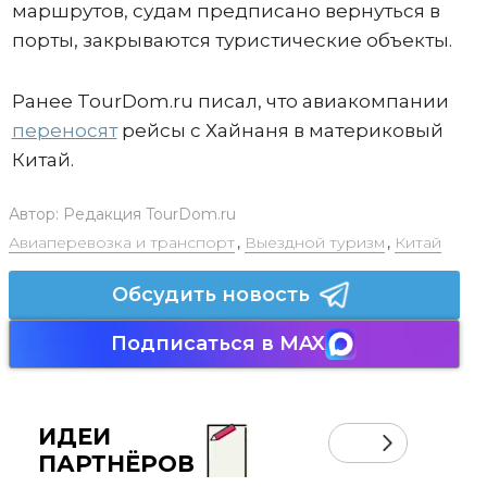
маршрутов, судам предписано вернуться в
порты, закрываются туристические объекты.
Ранее TourDom.ru писал, что авиакомпании
переносят
рейсы с Хайнаня в материковый
Китай.
Автор:
Редакция TourDom.ru
Авиаперевозка и транспорт
,
Выездной туризм
,
Китай
Обсудить новость
Подписаться в MAX
ИДЕИ
ПАРТНЁРОВ