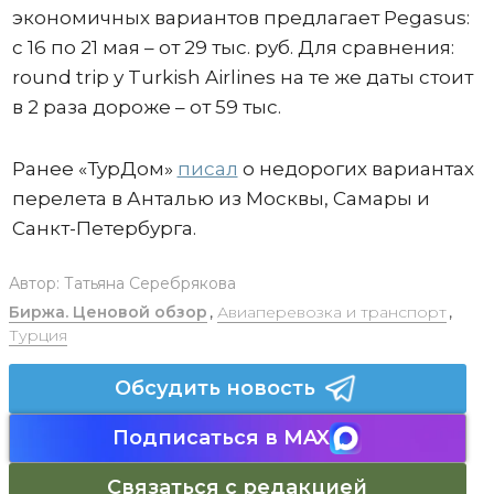
экономичных вариантов предлагает Pegasus:
с 16 по 21 мая – от 29 тыс. руб. Для сравнения:
round trip у Turkish Airlines на те же даты стоит
в 2 раза дороже – от 59 тыс.
Ранее «ТурДом»
писал
о недорогих вариантах
перелета в Анталью из Москвы, Самары и
Санкт-Петербурга.
Автор:
Татьяна Серебрякова
Биржа. Ценовой обзор
,
Авиаперевозка и транспорт
,
Турция
Обсудить новость
Подписаться в MAX
Связаться с редакцией