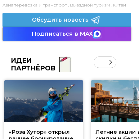
Авиаперевозка и транспорт
,
Выездной туризм
,
Китай
Обсудить новость
Подписаться в MAX
ИДЕИ
ПАРТНЁРОВ
«Роза Хутор» открыл
Летние акции 
раннее бронирование
скидки и бесп