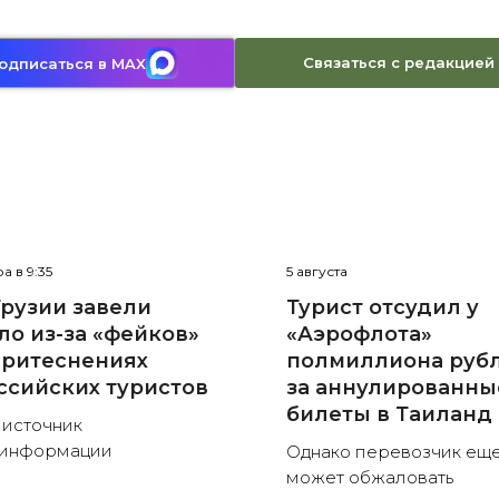
Связаться с редакцией
одписаться в MAX
а в 9:35
5 августа
Грузии завели
Турист отсудил у
ло из-за «фейков»
«Аэрофлота»
притеснениях
полмиллиона руб
ссийских туристов
за аннулированны
билеты в Таиланд
 источник
зинформации
Однако перевозчик ещ
может обжаловать