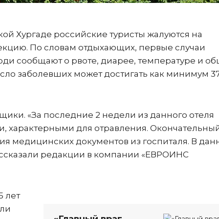
тской Хургаде российские туристы жалуются на
кцию. По словам отдыхающих, первые случаи
юди сообщают о рвоте, диарее, температуре и о
число заболевших может достигать как минимум 3
ики. «За последние 2 недели из данного отеля
и, характерными для отравления. Окончательны
ния медицинских документов из госпиталя. В да
 рассказали редакции в компании «ЕВРОИНС
5 лет
или