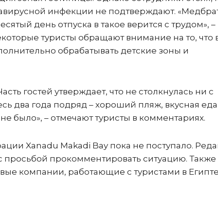
авирусной инфекции не подтверждают. «Медбра
десятый день отпуска в такое верится с трудом», –
екоторые туристы обращают внимание на то, что 
полнительно обрабатывать детские зоны и
асть гостей утверждает, что не столкнулась ни с
ь два года подряд – хороший пляж, вкусная еда
е было», – отмечают туристы в комментариях.
ции Xanadu Makadi Bay пока не поступало. Ред
 с просьбой прокомментировать ситуацию. Также
вые компании, работающие с туристами в Египте