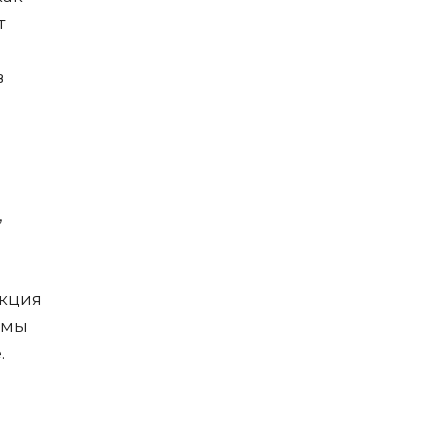
т
в
,
акция
 мы
.