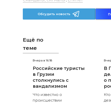
,
Обсудить новость
П
Ещё по
теме
Вчера в 16:18
Вчер
Российские туристы
В 
в Грузии
де
столкнулись с
о 
вандализмом
ро
Что известно о
Кто
происшествии
де