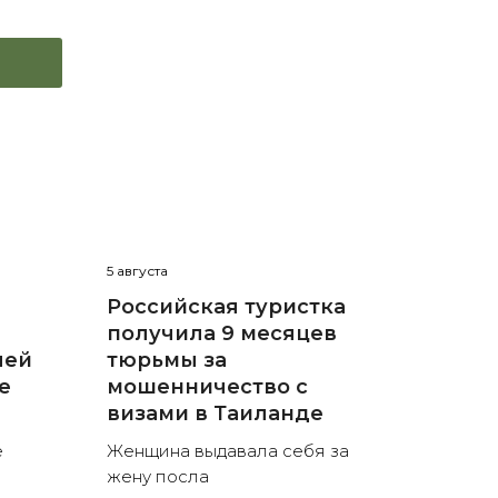
5 августа
Российская туристка
получила 9 месяцев
лей
тюрьмы за
е
мошенничество с
визами в Таиланде
е
Женщина выдавала себя за
жену посла