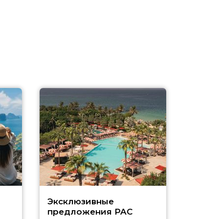
Эксклюзивные
Как п
предложения PAC
насыщ