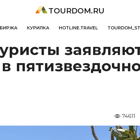
TOURDOM.RU
БИРЖА
КУРИЛКА
HOTLINE.TRAVEL
TOURDOM_S
туристы заявляют
в пятизвездочно
74611