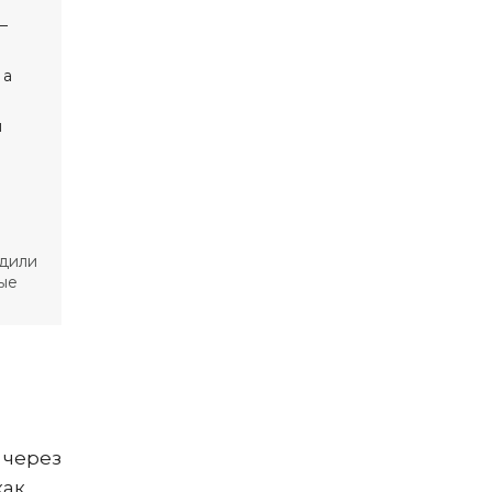
удили
рые
 через
как