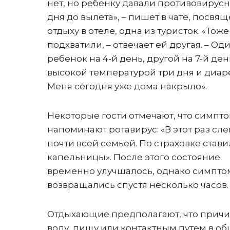
нет, но ребенку давали противовирус
дня до вылета», – пишет в чате, посвя
отдыху в отеле, одна из туристок. «Тоже
подхватили, – отвечает ей другая. – Од
ребенок на 4-й день, другой на 7-й день
высокой температурой три дня и диар
Меня сегодня уже дома накрыло».
Некоторые гости отмечают, что симпт
напоминают ротавирус: «В этот раз сле
почти всей семьей. По страховке став
капельницы». После этого состояние
временно улучшалось, однако симпт
возвращались спустя несколько часов.
Отдыхающие предполагают, что причи
воду, пищу или контактным путем в об