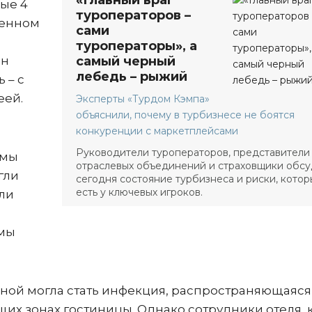
«Главный враг
ные 4
туроператоров –
щенном
сами
туроператоры», а
ин
самый черный
лебедь – рыжий
 – с
еей.
Эксперты «Турдом Кэмпа»
объяснили, почему в турбизнесе не боятся
конкуренции с маркетплейсами
Руководители туроператоров, представители
омы
отраслевых объединений и страховщики обс
гли
сегодня состояние турбизнеса и риски, кото
есть у ключевых игроков.
или
омы
ной могла стать инфекция, распространяющаяся
щих зонах гостиницы. Однако сотрудники отеля, 