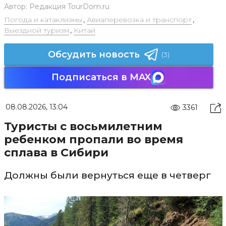
Автор:
Редакция TourDom.ru
Погода и катаклизмы
,
Авиаперевозка и транспорт
,
Выездной туризм
,
Китай
Обсудить новость
(3)
Подписаться в MAX
08.08.2026, 13:04
3361
Туристы с восьмилетним
ребенком пропали во время
сплава в Сибири
Должны были вернуться еще в четверг