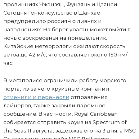
провинциях Чжэцзян, Фуцзянь и Цзянси.
Сегодня Генконсульство в Шанхае
предупредило россиян о ливнях и
наводнениях. На берег ураган может выйти в
ночь с воскресенья на понедельник.
Китайские метеорологи ожидают скорость
ветра до 42 м/с, что составляет около 150 км/
час.
В мегаполисе ограничили работу морского
порта, из-за чего круизные компании
отменили и перенесли
отправления
лайнеров, также закрыли паромное
сообщение. В частности, Royal Caribbean
собирается отправить круиз на Spectrum of
the Seas 11 августа, задержав его на 3 дня, а MSC
Cruises отменила рейс MSC Bellissima.