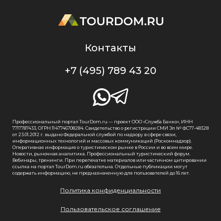
Контакты
+7 (495) 789 43 20
Профессиональный портал TourDom.ru — проект ООО «Служба Банко», ИНН
7717787433, ОГРН 1147746708284. Свидетельство о регистрации СМИ Эл № ФС77-48328
от 23.01.2012 г. выдано Федеральной службой по надзору в сфере связи,
информационных технологий и массовых коммуникаций (Роскомнадзор).
Оперативная информация о туристическом рынке в России и во всем мире.
Новости, рыночная аналитика. Профессиональный туристический форум.
Вебинары, тренинги. При перепечатке материалов или частичном цитировании
ссылка на портал TourDom.ru обязательна. Отдельные публикации могут
содержать информацию, не предназначенную для пользователей до 16 лет.
Политика конфиденциальности
Пользовательское соглашение