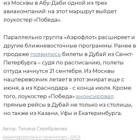
из Москвы в Абу-Даби одной из трех
авиакомпаний: на этот маршрут выйдет
лоукостер «Победа».
Параллельно группа «Аэрофлот» расширяет и
другие ближневосточные программы. Ранее в
продаже
появились
билеты в Дубай из Санкт-
Петербурга – судя по расписанию, полеты
оттуда начнутся 21 сентября. Из Москвы
нацперевозчик летает в этот эмират еще с
июня, а из Краснодара - с конца июля. Кроме
того, лоукостер «Победа»
анонсировал
прямые рейсы в Дубай не только из столицы,
но также из Казани, Уфы и Екатеринбурга.
Автор:
Татьяна Серебрякова
Авиаперевозка и транспорт
,
ОАЭ