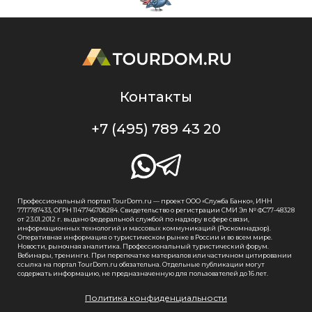
Контакты
+7 (495) 789 43 20
Профессиональный портал TourDom.ru — проект ООО «Служба Банко», ИНН
7717787433, ОГРН 1147746708284. Свидетельство о регистрации СМИ Эл № ФС77-48328
от 23.01.2012 г. выдано Федеральной службой по надзору в сфере связи,
информационных технологий и массовых коммуникаций (Роскомнадзор).
Оперативная информация о туристическом рынке в России и во всем мире.
Новости, рыночная аналитика. Профессиональный туристический форум.
Вебинары, тренинги. При перепечатке материалов или частичном цитировании
ссылка на портал TourDom.ru обязательна. Отдельные публикации могут
содержать информацию, не предназначенную для пользователей до 16 лет.
Политика конфиденциальности