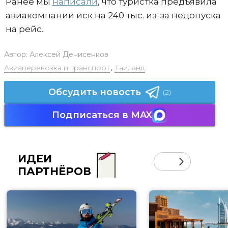
Ранее мы
написали
, что туристка предъявила
авиакомпании иск на 240 тыс. из-за недопуска
на рейс.
Автор:
Алексей Денисенков
Авиаперевозка и транспорт
,
Таиланд
Обсудить новость
(2)
Подписаться в MAX
ИДЕИ
ПАРТНЁРОВ