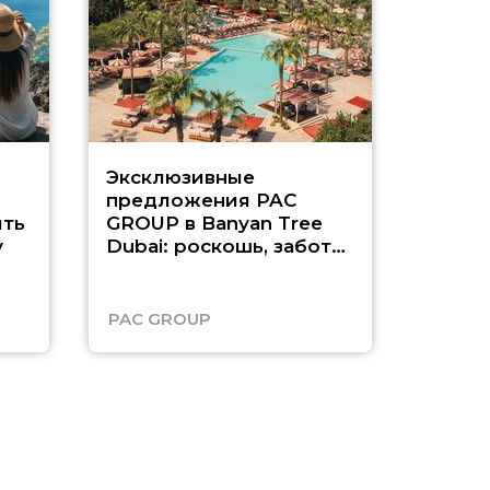
Эксклюзивные
Как п
предложения PAC
насыщ
ть
GROUP в Banyan Tree
Рас-э
у
Dubai: роскошь, забота
о детях и выгода до
45%
PAC GROUP
Русск