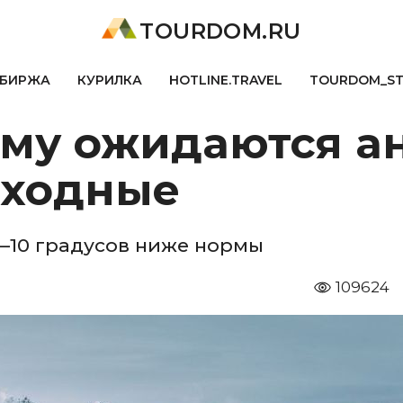
TOURDOM.RU
БИРЖА
КУРИЛКА
HOTLINE.TRAVEL
TOURDOM_S
ыму ожидаются а
ыходные
8–10 градусов ниже нормы
109624