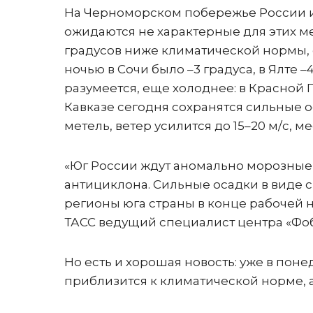
На Черноморском побережье России и 
ожидаются не характерные для этих ме
градусов ниже климатической нормы, 
ночью в Сочи было –3 градуса, в Ялте –
разумеется, еще холоднее: в Красной П
Кавказе сегодня сохранятся сильные о
метель, ветер усилится до 15–20 м/с, ме
«Юг России ждут аномально морозные 
антициклона. Сильные осадки в виде с
регионы юга страны в конце рабочей н
ТАСС ведущий специалист центра «Фоб
Но есть и хорошая новость: уже в пон
приблизится к климатической норме, а 