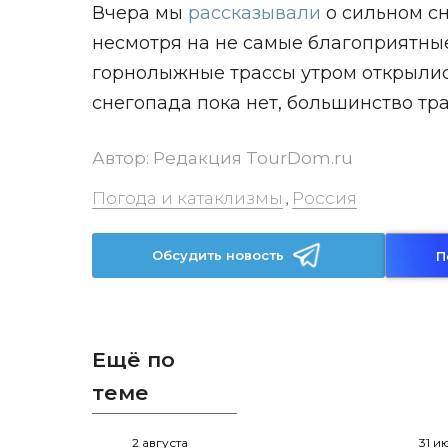
Вчера мы
рассказывали
о сильном сн
несмотря на не самые благоприятные
горнолыжные трассы утром открылись
снегопада пока нет, большинство трас
Автор:
Редакция TourDom.ru
Погода и катаклизмы
Россия
,
Обсудить новость
П
Ещё по
теме
2 августа
31 и