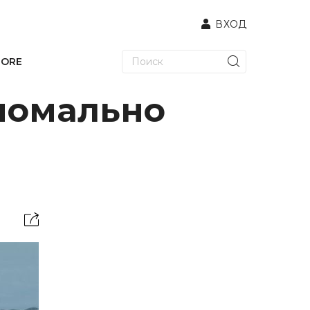
ВХОД
TORE
номально