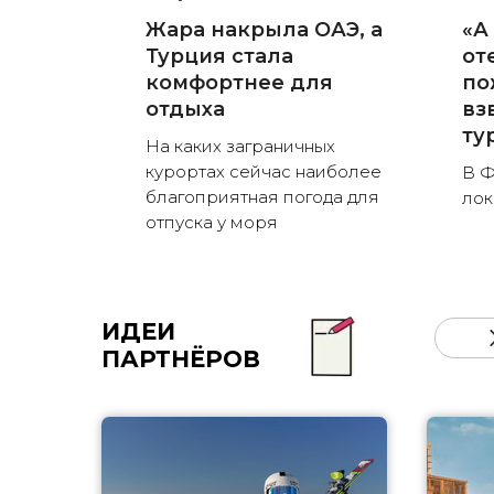
Жара накрыла ОАЭ, а
«А
Турция стала
от
комфортнее для
по
отдыха
вз
ту
На каких заграничных
курортах сейчас наиболее
В Ф
благоприятная погода для
лок
отпуска у моря
ИДЕИ
ПАРТНЁРОВ