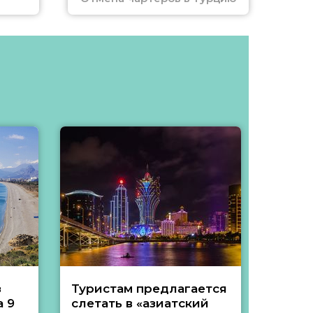
з
Туристам предлагается
Туры 
 9
слетать в «азиатский
подеш