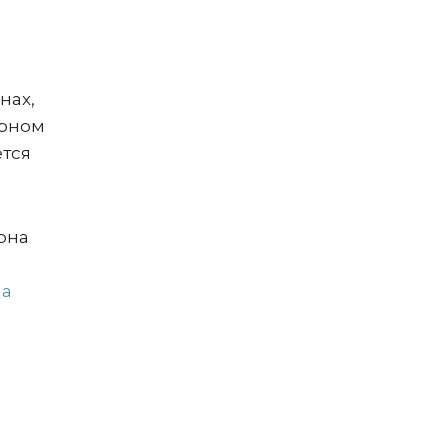
нах,
ерном
ется
она
ла