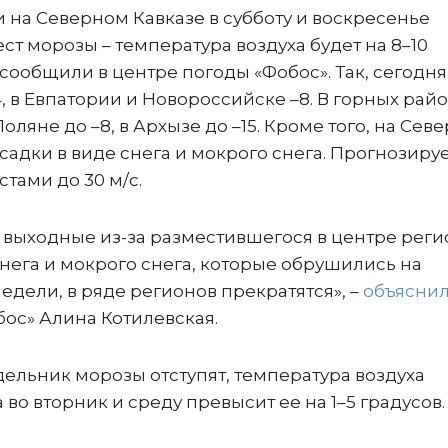
на Северном Кавказе в субботу и воскресенье
ст морозы – температура воздуха будет на 8–10
сообщили в центре погоды «Фобос». Так, сегодня
4, в Евпатории и Новороссийске –8. В горных райо
оляне до –8, в Архызе до –15. Кроме того, на Сев
садки в виде снега и мокрого снега. Прогнозиру
стами до 30 м/с.
выходные из-за разместившегося в центре реги
нега и мокрого снега, которые обрушились на
едели, в ряде регионов прекратятся», –
объясни
ос» Алина Котилевская.
едельник морозы отступят, температура воздуха
во вторник и среду превысит ее на 1–5 градусов.