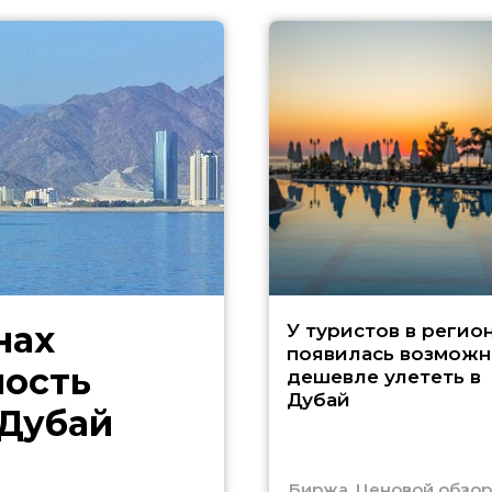
нах
У туристов в регио
появилась возможн
ность
дешевле улететь в
Дубай
 Дубай
Биржа. Ценовой обзор