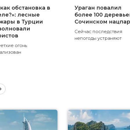
 как обстановка в
Ураган повалил
еле?»: лесные
более 100 деревье
жары в Турции
Сочинском нацпа
волновали
Сейчас последствия
ристов
непогоды устраняют
етхие огонь
ализован