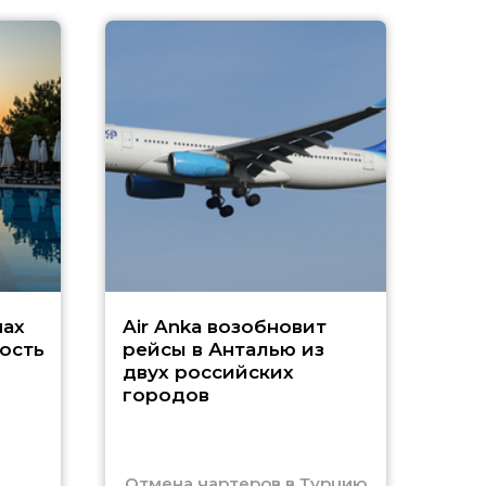
A
А
г
Чар
нах
Air Anka возобновит
ость
рейсы в Анталью из
двух российских
городов
Отмена чартеров в Турцию