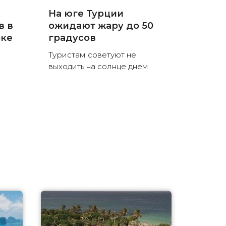
На юге Турции
в в
ожидают жару до 50
рке
градусов
Туристам советуют не
выходить на солнце днем