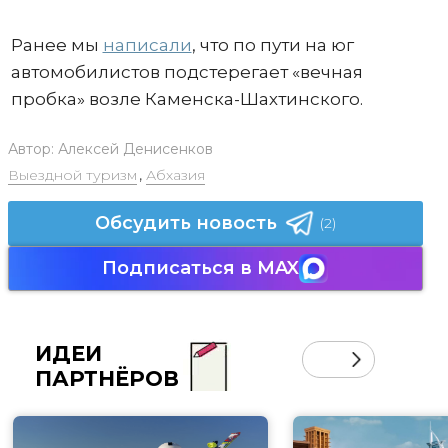
Ранее мы
написали
, что по пути на юг
автомобилистов подстерегает «вечная
пробка» возле Каменска-Шахтинского.
Автор:
Алексей Денисенков
Выездной туризм
,
Абхазия
Обсудить новость
(2)
Подписаться в MAX
ИДЕИ
ПАРТНЁРОВ