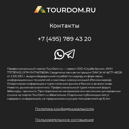
Контакты
+7 (495) 789 43 20
Профессиональный портал TourDom.ru — проект ООО «Служба Банко», ИНН
7717787433, ОГРН 1147746708284. Свидетельство о регистрации СМИ Эл № ФС77-48328
от 23.01.2012 г. выдано Федеральной службой по надзору в сфере связи,
информационных технологий и массовых коммуникаций (Роскомнадзор).
Оперативная информация о туристическом рынке в России и во всем мире.
Новости, рыночная аналитика. Профессиональный туристический форум.
Вебинары, тренинги. При перепечатке материалов или частичном цитировании
ссылка на портал TourDom.ru обязательна. Отдельные публикации могут
содержать информацию, не предназначенную для пользователей до 16 лет.
Политика конфиденциальности
Пользовательское соглашение