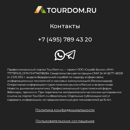
Контакты
+7 (495) 789 43 20
Профессиональный портал TourDom.ru — проект ООО «Служба Банко», ИНН
7717787433, ОГРН 1147746708284. Свидетельство о регистрации СМИ Эл № ФС77-48328
от 23.01.2012 г. выдано Федеральной службой по надзору в сфере связи,
информационных технологий и массовых коммуникаций (Роскомнадзор).
Оперативная информация о туристическом рынке в России и во всем мире.
Новости, рыночная аналитика. Профессиональный туристический форум.
Вебинары, тренинги. При перепечатке материалов или частичном цитировании
ссылка на портал TourDom.ru обязательна. Отдельные публикации могут
содержать информацию, не предназначенную для пользователей до 16 лет.
Политика конфиденциальности
Пользовательское соглашение